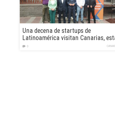
Una decena de startups de
Latinoamérica visitan Canarias, est
semana, en una misión comercial d
CANAR
0
prospección