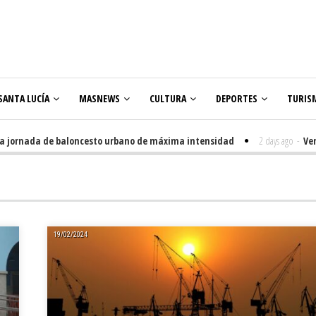
SANTA LUCÍA
MASNEWS
CULTURA
DEPORTES
TURIS
ornada de baloncesto urbano de máxima intensidad
2 days ago
-
Veneguer
19/02/2024