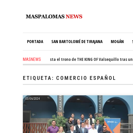
PORTADA
SAN BARTOLOMÉ DE TIRAJANA
MOGÁN
ago
-
Ale Martín conquista el trono de THE KING OF Valsequillo tras una j
MASNEWS
ETIQUETA:
COMERCIO ESPAÑOL
03/06/2024