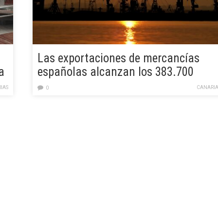
Las exportaciones de mercancías
a
españolas alcanzan los 383.700
e
millones de euros, el segundo mejor
IAS
CANARIA
0
año de la serie histórica