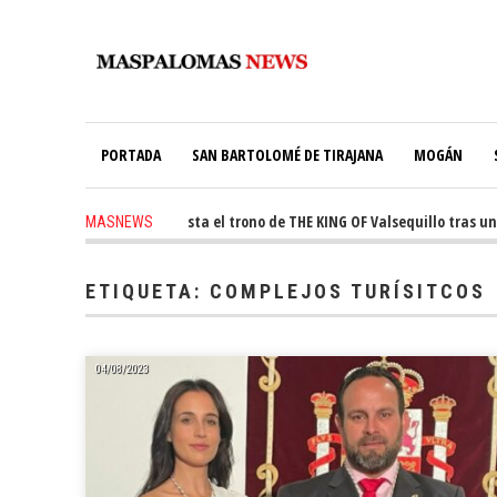
PORTADA
SAN BARTOLOMÉ DE TIRAJANA
MOGÁN
ago
-
Ale Martín conquista el trono de THE KING OF Valsequillo tras una j
MASNEWS
ETIQUETA:
COMPLEJOS TURÍSITCOS
04/08/2023