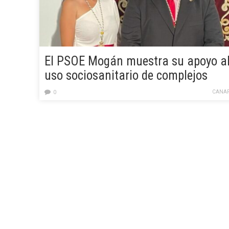
El PSOE Mogán muestra su apoyo a
uso sociosanitario de complejos
hoteleros en el municipio
CANAR
0