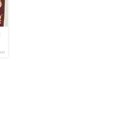
l
IAS