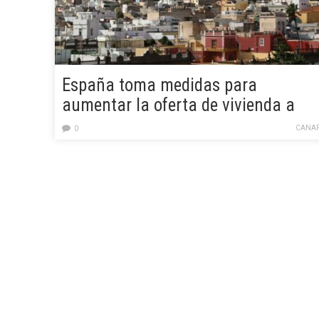
España toma medidas para
aumentar la oferta de vivienda a
precios asequibles
CANAR
0