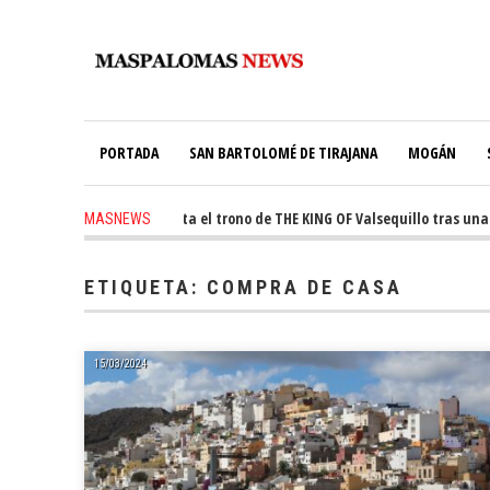
PORTADA
SAN BARTOLOMÉ DE TIRAJANA
MOGÁN
go
-
Ale Martín conquista el trono de THE KING OF Valsequillo tras una jo
MASNEWS
ETIQUETA:
COMPRA DE CASA
15/03/2024