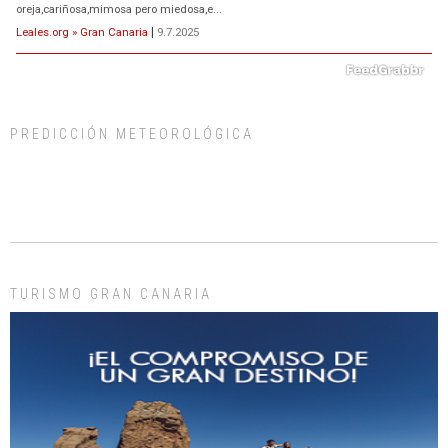
oreja,cariñosa,mimosa pero miedosa,e...
Leales.org » Gran Canaria
|
9.7.2025
PREDICCIÓN METEOROLÓGICA
ADOPCIÓN URGENTE GATA TEROR GRAN CANARIA
El ayuntamiento se va a llevar a Los Gatos callejeros de la zona los próximos
días, ella incluida...
Leales.org » Gran Canaria
|
9.7.2025
TURISMO GRAN CANARIA
Gato manso encontrado