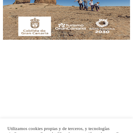
Este gato macho ha aparecido en la calle hace menos de un mes, es muy
manso y extremadamente cari...
Leales.org » Gran Canaria
|
9.7.2025
Adopción urgente
Busco adopción responsable para mi perra. Pastor alemán, hembra, 4 años. Por
motivos personales ...
Leales.org » Gran Canaria
|
6.7.2025
Utilizamos cookies propias y de terceros, y tecnologías
SHIBA PERDIDO AVDA JOSE MESA Y LOPEZ