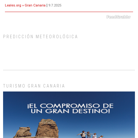
Leales.org » Gran Canaria
|
9.7.2025
PREDICCIÓN METEOROLÓGICA
ADOPCIÓN URGENTE GATA TEROR GRAN CANARIA
El ayuntamiento se va a llevar a Los Gatos callejeros de la zona los próximos
días, ella incluida...
Leales.org » Gran Canaria
|
9.7.2025
TURISMO GRAN CANARIA
Gato manso encontrado
Este gato macho ha aparecido en la calle hace menos de un mes, es muy