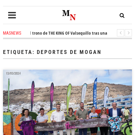
nquista el trono de THE KING OF Valsequillo tras una jornada de balonce
MASNEWS
denuncian que un solo policía cubre 30 kilómetros de costa en San Bartolo
ETIQUETA:
DEPORTES DE MOGAN
13/03/2024