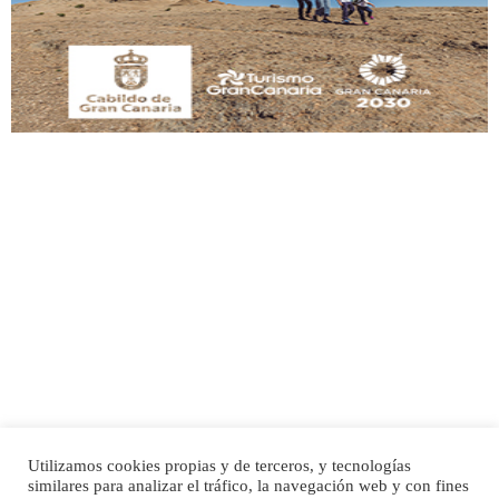
manso y extremadamente cari...
Leales.org » Gran Canaria
|
9.7.2025
Adopción urgente
Busco adopción responsable para mi perra. Pastor alemán, hembra, 4 años. Por
motivos personales ...
Leales.org » Gran Canaria
|
6.7.2025
Utilizamos cookies propias y de terceros, y tecnologías
SHIBA PERDIDO AVDA JOSE MESA Y LOPEZ
similares para analizar el tráfico, la navegación web y con fines
PERRO MACHO RAZA SHIBA CON MICROCHIP PERDIDO HOY 06/07/2025 ZONA