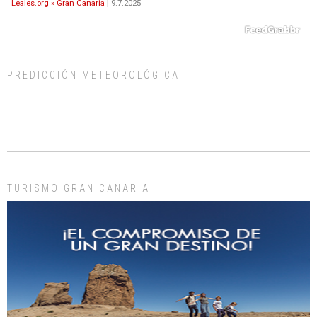
Leales.org » Gran Canaria
|
9.7.2025
PREDICCIÓN METEOROLÓGICA
ADOPCIÓN URGENTE GATA TEROR GRAN CANARIA
El ayuntamiento se va a llevar a Los Gatos callejeros de la zona los próximos
días, ella incluida...
Leales.org » Gran Canaria
|
9.7.2025
TURISMO GRAN CANARIA
Gato manso encontrado
Este gato macho ha aparecido en la calle hace menos de un mes, es muy
manso y extremadamente cari...