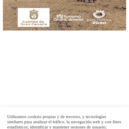
Leales.org » Gran Canaria
|
9.7.2025
Adopción urgente
Busco adopción responsable para mi perra. Pastor alemán, hembra, 4 años. Por
motivos personales ...
Leales.org » Gran Canaria
|
6.7.2025
Utilizamos cookies propias y de terceros, y tecnologías
SHIBA PERDIDO AVDA JOSE MESA Y LOPEZ
similares para analizar el tráfico, la navegación web y con fines
PERRO MACHO RAZA SHIBA CON MICROCHIP PERDIDO HOY 06/07/2025 ZONA
Inicio
Publicidad
Política de privacidad
estadísticos; identificar y mantener sesiones de usuario;