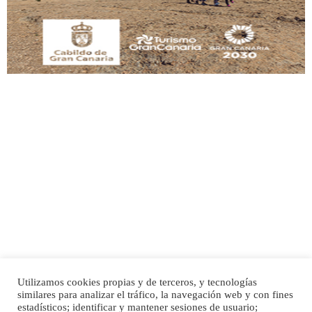
Leales.org » Gran Canaria
|
9.7.2025
Adopción urgente
Busco adopción responsable para mi perra. Pastor alemán, hembra, 4 años. Por
motivos personales ...
Leales.org » Gran Canaria
|
6.7.2025
Utilizamos cookies propias y de terceros, y tecnologías
SHIBA PERDIDO AVDA JOSE MESA Y LOPEZ
similares para analizar el tráfico, la navegación web y con fines
PERRO MACHO RAZA SHIBA CON MICROCHIP PERDIDO HOY 06/07/2025 ZONA
Inicio
Publicidad
Política de privacidad
estadísticos; identificar y mantener sesiones de usuario;