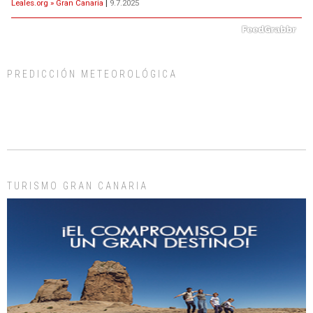
Leales.org » Gran Canaria
|
9.7.2025
PREDICCIÓN METEOROLÓGICA
ADOPCIÓN URGENTE GATA TEROR GRAN CANARIA
El ayuntamiento se va a llevar a Los Gatos callejeros de la zona los próximos
días, ella incluida...
Leales.org » Gran Canaria
|
9.7.2025
TURISMO GRAN CANARIA
Gato manso encontrado
Este gato macho ha aparecido en la calle hace menos de un mes, es muy
manso y extremadamente cari...