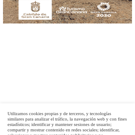
Adopción urgente
Busco adopción responsable para mi perra. Pastor alemán, hembra, 4 años. Por
motivos personales ...
Leales.org » Gran Canaria
|
6.7.2025
Utilizamos cookies propias y de terceros, y tecnologías
SHIBA PERDIDO AVDA JOSE MESA Y LOPEZ
similares para analizar el tráfico, la navegación web y con fines
PERRO MACHO RAZA SHIBA CON MICROCHIP PERDIDO HOY 06/07/2025 ZONA
Inicio
Publicidad
Política de privacidad
estadísticos; identificar y mantener sesiones de usuario;
MESA Y LOPEZ. ES MUY ASUSTADIZO
compartir y mostrar contenido en redes sociales; identificar,
Aviso Legal
Cláusula de Cookies