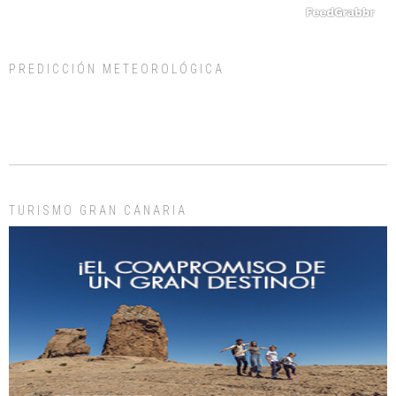
PREDICCIÓN METEOROLÓGICA
ADOPCIÓN URGENTE GATA TEROR GRAN CANARIA
El ayuntamiento se va a llevar a Los Gatos callejeros de la zona los próximos
días, ella incluida...
Leales.org » Gran Canaria
|
9.7.2025
TURISMO GRAN CANARIA
Gato manso encontrado
Este gato macho ha aparecido en la calle hace menos de un mes, es muy
manso y extremadamente cari...
Leales.org » Gran Canaria
|
9.7.2025