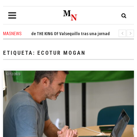
ta el trono de THE KING OF Valsequillo tras una jornada de baloncesto ur
MASNEWS
cian que un solo policía cubre 30 kilómetros de costa en San Bartolomé de
ETIQUETA:
ECOTUR MOGAN
12/12/2023