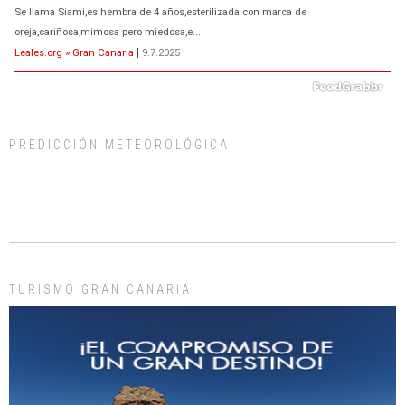
Se llama Siami,es hembra de 4 años,esterilizada con marca de
oreja,cariñosa,mimosa pero miedosa,e...
Leales.org » Gran Canaria
|
9.7.2025
PREDICCIÓN METEOROLÓGICA
ADOPCIÓN URGENTE GATA TEROR GRAN CANARIA
El ayuntamiento se va a llevar a Los Gatos callejeros de la zona los próximos
días, ella incluida...
Leales.org » Gran Canaria
|
9.7.2025
TURISMO GRAN CANARIA