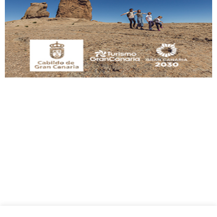
Gato manso encontrado
Este gato macho ha aparecido en la calle hace menos de un mes, es muy
manso y extremadamente cari...
Leales.org » Gran Canaria
|
9.7.2025
Adopción urgente
Busco adopción responsable para mi perra. Pastor alemán, hembra, 4 años. Por
motivos personales ...
Leales.org » Gran Canaria
|
6.7.2025