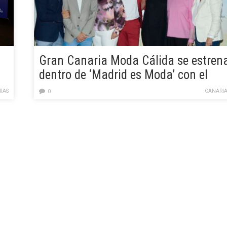
Gran Canaria Moda Cálida se estren
dentro de ‘Madrid es Moda’ con el
o
desfile colectivo de Pedro Palmas,
IAS
CANARIA
0
Elena Morales y Arcadio