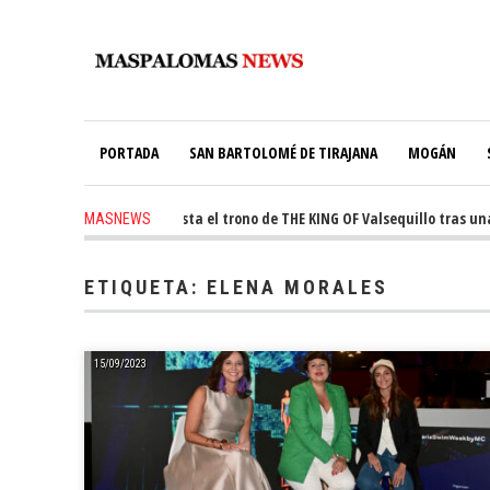
PORTADA
SAN BARTOLOMÉ DE TIRAJANA
MOGÁN
ago
-
Ale Martín conquista el trono de THE KING OF Valsequillo tras una j
MASNEWS
 ago
-
El túnel de Pino Seco cubrirá el 38% de su consumo con 234 paneles so
ETIQUETA:
ELENA MORALES
15/09/2023