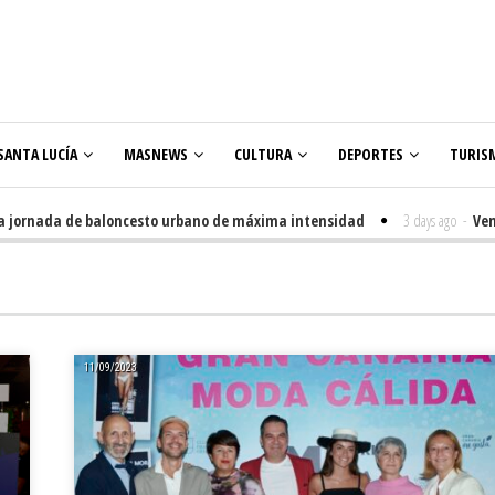
SANTA LUCÍA
MASNEWS
CULTURA
DEPORTES
TURIS
ornada de baloncesto urbano de máxima intensidad
3 days ago
-
Veneguer
lares
11/09/2023