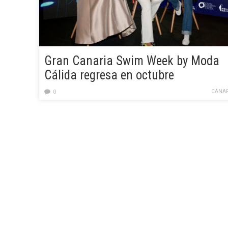
Gran Canaria Swim Week by Moda
Cálida regresa en octubre
consolidada como epicentro europe
CANAR
0
de la moda baño