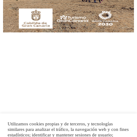
Leales.org » Gran Canaria
|
9.7.2025
Adopción urgente
Busco adopción responsable para mi perra. Pastor alemán, hembra, 4 años. Por
motivos personales ...
Leales.org » Gran Canaria
|
6.7.2025
Utilizamos cookies propias y de terceros, y tecnologías
SHIBA PERDIDO AVDA JOSE MESA Y LOPEZ
similares para analizar el tráfico, la navegación web y con fines
PERRO MACHO RAZA SHIBA CON MICROCHIP PERDIDO HOY 06/07/2025 ZONA
Inicio
Publicidad
Política de privacidad
estadísticos; identificar y mantener sesiones de usuario;