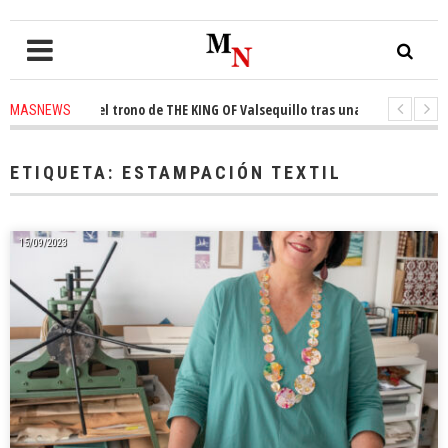
conquista el trono de THE KING OF Valsequillo tras una jornada de balonc
MASNEWS
P denuncian que un solo policía cubre 30 kilómetros de costa en San Barto
ETIQUETA:
ESTAMPACIÓN TEXTIL
15/09/2023