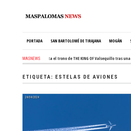
PORTADA
SAN BARTOLOMÉ DE TIRAJANA
MOGÁN
go
-
Ale Martín conquista el trono de THE KING OF Valsequillo tras una jo
MASNEWS
ago
-
El túnel de Pino Seco cubrirá el 38% de su consumo con 234 paneles so
ETIQUETA:
ESTELAS DE AVIONES
24/04/2024