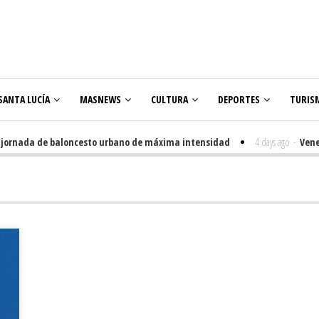
SANTA LUCÍA
MASNEWS
CULTURA
DEPORTES
TURIS
rnada de baloncesto urbano de máxima intensidad
4 days ago
-
Veneguera
lares