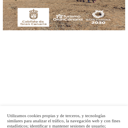
Leales.org » Gran Canaria
|
9.7.2025
Adopción urgente
Busco adopción responsable para mi perra. Pastor alemán, hembra, 4 años. Por
motivos personales ...
Leales.org » Gran Canaria
|
6.7.2025
Utilizamos cookies propias y de terceros, y tecnologías
SHIBA PERDIDO AVDA JOSE MESA Y LOPEZ
similares para analizar el tráfico, la navegación web y con fines
PERRO MACHO RAZA SHIBA CON MICROCHIP PERDIDO HOY 06/07/2025 ZONA
Inicio
Publicidad
Política de privacidad
estadísticos; identificar y mantener sesiones de usuario;