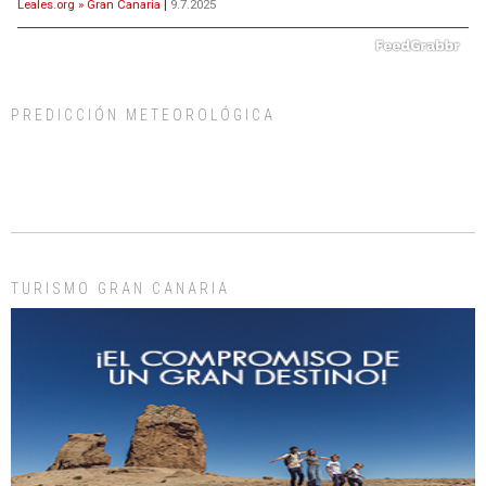
Leales.org » Gran Canaria
|
9.7.2025
PREDICCIÓN METEOROLÓGICA
ADOPCIÓN URGENTE GATA TEROR GRAN CANARIA
El ayuntamiento se va a llevar a Los Gatos callejeros de la zona los próximos
días, ella incluida...
Leales.org » Gran Canaria
|
9.7.2025
TURISMO GRAN CANARIA
Gato manso encontrado
Este gato macho ha aparecido en la calle hace menos de un mes, es muy
manso y extremadamente cari...