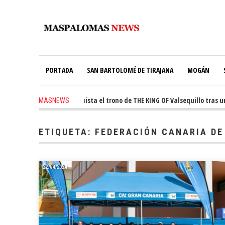
PORTADA
SAN BARTOLOMÉ DE TIRAJANA
MOGÁN
s ago
-
Ale Martín conquista el trono de THE KING OF Valsequillo tras una 
MASNEWS
ETIQUETA:
FEDERACIÓN CANARIA DE
22/04/2024