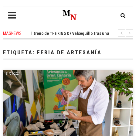
onquista el trono de THE KING OF Valsequillo tras una jornada de balonce
MASNEWS
 denuncian que un solo policía cubre 30 kilómetros de costa en San Bartol
ETIQUETA:
FERIA DE ARTESANÍA
21/03/2024