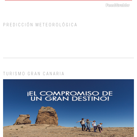
PREDICCIÓN METEOROLÓGICA
ADOPCIÓN URGENTE GATA TEROR GRAN CANARIA
El ayuntamiento se va a llevar a Los Gatos callejeros de la zona los próximos
días, ella incluida...
Leales.org » Gran Canaria
|
9.7.2025
TURISMO GRAN CANARIA
Gato manso encontrado
Este gato macho ha aparecido en la calle hace menos de un mes, es muy
manso y extremadamente cari...
Leales.org » Gran Canaria
|
9.7.2025