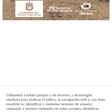
Adopción urgente
Busco adopción responsable para mi perra. Pastor alemán, hembra, 4 años. Por
motivos personales ...
Leales.org » Gran Canaria
|
6.7.2025
Utilizamos cookies propias y de terceros, y tecnologías
SHIBA PERDIDO AVDA JOSE MESA Y LOPEZ
similares para analizar el tráfico, la navegación web y con fines
PERRO MACHO RAZA SHIBA CON MICROCHIP PERDIDO HOY 06/07/2025 ZONA
Inicio
Publicidad
Política de privacidad
estadísticos; identificar y mantener sesiones de usuario;
MESA Y LOPEZ. ES MUY ASUSTADIZO
compartir y mostrar contenido en redes sociales; identificar,
Aviso Legal
Cláusula de Cookies