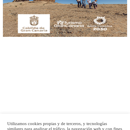
manso y extremadamente cari...
Leales.org » Gran Canaria
|
9.7.2025
Adopción urgente
Busco adopción responsable para mi perra. Pastor alemán, hembra, 4 años. Por
motivos personales ...
Leales.org » Gran Canaria
|
6.7.2025
Utilizamos cookies propias y de terceros, y tecnologías
SHIBA PERDIDO AVDA JOSE MESA Y LOPEZ
similares para analizar el tráfico, la navegación web y con fines