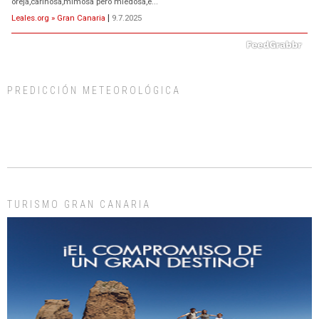
oreja,cariñosa,mimosa pero miedosa,e...
Leales.org » Gran Canaria
|
9.7.2025
PREDICCIÓN METEOROLÓGICA
ADOPCIÓN URGENTE GATA TEROR GRAN CANARIA
El ayuntamiento se va a llevar a Los Gatos callejeros de la zona los próximos
días, ella incluida...
Leales.org » Gran Canaria
|
9.7.2025
TURISMO GRAN CANARIA
Gato manso encontrado
Este gato macho ha aparecido en la calle hace menos de un mes, es muy