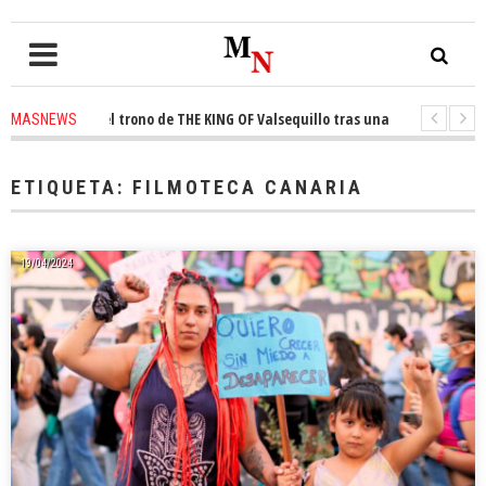
onquista el trono de THE KING OF Valsequillo tras una jornada de balonce
MASNEWS
 denuncian que un solo policía cubre 30 kilómetros de costa en San Bartol
ETIQUETA:
FILMOTECA CANARIA
19/04/2024