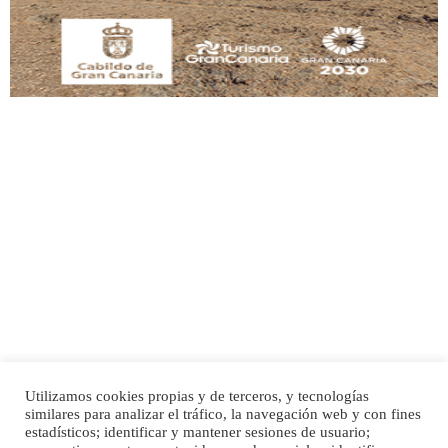
Leales.org » Gran Canaria
|
9.7.2025
Adopción urgente
Busco adopción responsable para mi perra. Pastor alemán, hembra, 4 años. Por
motivos personales ...
Leales.org » Gran Canaria
|
6.7.2025
Utilizamos cookies propias y de terceros, y tecnologías
SHIBA PERDIDO AVDA JOSE MESA Y LOPEZ
similares para analizar el tráfico, la navegación web y con fines
PERRO MACHO RAZA SHIBA CON MICROCHIP PERDIDO HOY 06/07/2025 ZONA
Inicio
Publicidad
Política de privacidad
estadísticos; identificar y mantener sesiones de usuario;
MESA Y LOPEZ. ES MUY ASUSTADIZO