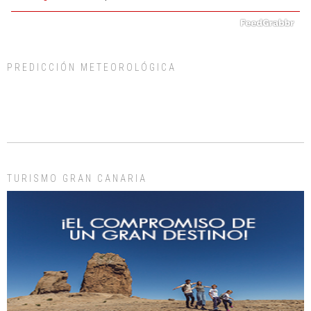
PREDICCIÓN METEOROLÓGICA
ADOPCIÓN URGENTE GATA TEROR GRAN CANARIA
El ayuntamiento se va a llevar a Los Gatos callejeros de la zona los próximos
días, ella incluida...
Leales.org » Gran Canaria
|
9.7.2025
TURISMO GRAN CANARIA
Gato manso encontrado
Este gato macho ha aparecido en la calle hace menos de un mes, es muy
manso y extremadamente cari...