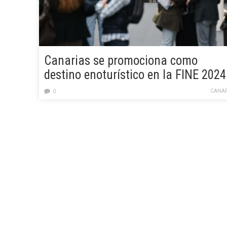
Canarias se promociona como
destino enoturístico en la FINE 2024
de Valladolid
CANAR
0