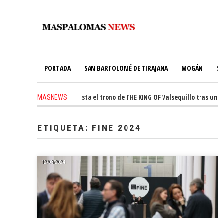
PORTADA
SAN BARTOLOMÉ DE TIRAJANA
MOGÁN
ago
-
Ale Martín conquista el trono de THE KING OF Valsequillo tras una j
MASNEWS
ETIQUETA:
FINE 2024
12/03/2024