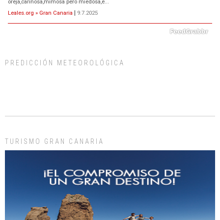
oreja,cariñosa,mimosa pero miedosa,e...
Leales.org » Gran Canaria
|
9.7.2025
PREDICCIÓN METEOROLÓGICA
ADOPCIÓN URGENTE GATA TEROR GRAN CANARIA
El ayuntamiento se va a llevar a Los Gatos callejeros de la zona los próximos
días, ella incluida...
Leales.org » Gran Canaria
|
9.7.2025
TURISMO GRAN CANARIA
Gato manso encontrado
Este gato macho ha aparecido en la calle hace menos de un mes, es muy