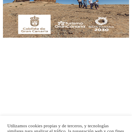
manso y extremadamente cari...
Leales.org » Gran Canaria
|
9.7.2025
Adopción urgente
Busco adopción responsable para mi perra. Pastor alemán, hembra, 4 años. Por
motivos personales ...
Leales.org » Gran Canaria
|
6.7.2025
Utilizamos cookies propias y de terceros, y tecnologías
SHIBA PERDIDO AVDA JOSE MESA Y LOPEZ
similares para analizar el tráfico, la navegación web y con fines