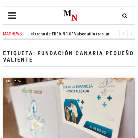
conquista el trono de THE KING OF Valsequillo tras una jornada de balonc
MASNEWS
P denuncian que un solo policía cubre 30 kilómetros de costa en San Barto
ETIQUETA:
FUNDACIÓN CANARIA PEQUEÑO
VALIENTE
13/05/2024