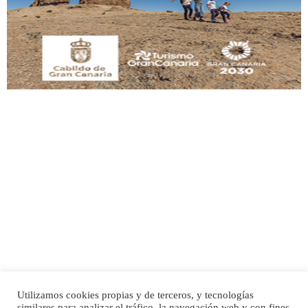
manso y extremadamente cari...
Leales.org » Gran Canaria
|
9.7.2025
Adopción urgente
Busco adopción responsable para mi perra. Pastor alemán, hembra, 4 años. Por
motivos personales ...
Leales.org » Gran Canaria
|
6.7.2025
Utilizamos cookies propias y de terceros, y tecnologías
SHIBA PERDIDO AVDA JOSE MESA Y LOPEZ
similares para analizar el tráfico, la navegación web y con fines