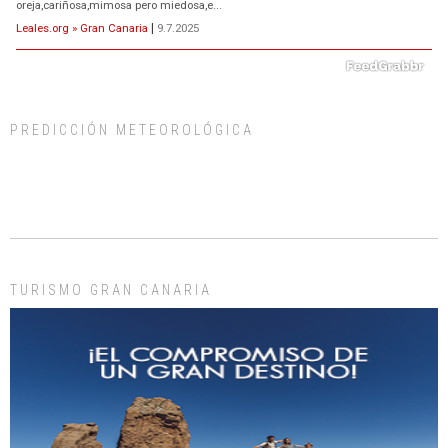
oreja,cariñosa,mimosa pero miedosa,e...
Leales.org » Gran Canaria
|
9.7.2025
PREDICCIÓN METEOROLÓGICA
ADOPCIÓN URGENTE GATA TEROR GRAN CANARIA
El ayuntamiento se va a llevar a Los Gatos callejeros de la zona los próximos
días, ella incluida...
Leales.org » Gran Canaria
|
9.7.2025
TURISMO GRAN CANARIA
Gato manso encontrado
Este gato macho ha aparecido en la calle hace menos de un mes, es muy