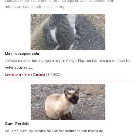
cuídale responsablemente. Difunde aquí un animal perdido o en
adopción, subiéndolo a Leales.org
Minni desaparecido
» Míralo en todos los navegadores y en Google Play con Leales.org o en todas las
redes sociales c...
Leales.org » Gran Canaria
|
9.7.2025
Siami Perdida
Se llama Siami,es hembra de 4 años,esterilizada con marca de