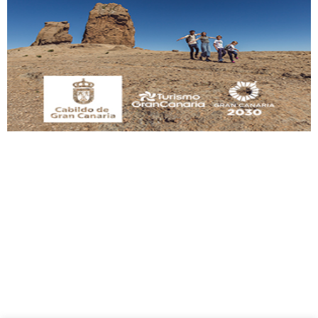
Gato manso encontrado
Este gato macho ha aparecido en la calle hace menos de un mes, es muy
manso y extremadamente cari...
Leales.org » Gran Canaria
|
9.7.2025
Adopción urgente
Busco adopción responsable para mi perra. Pastor alemán, hembra, 4 años. Por
motivos personales ...
Leales.org » Gran Canaria
|
6.7.2025