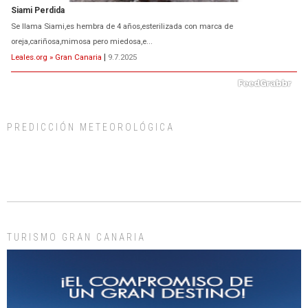
Siami Perdida
Se llama Siami,es hembra de 4 años,esterilizada con marca de
oreja,cariñosa,mimosa pero miedosa,e...
Leales.org » Gran Canaria
|
9.7.2025
PREDICCIÓN METEOROLÓGICA
ADOPCIÓN URGENTE GATA TEROR GRAN CANARIA
El ayuntamiento se va a llevar a Los Gatos callejeros de la zona los próximos
días, ella incluida...
Leales.org » Gran Canaria
|
9.7.2025
TURISMO GRAN CANARIA