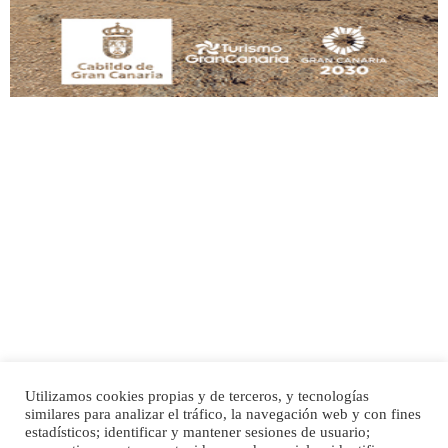
Leales.org » Gran Canaria
|
9.7.2025
Adopción urgente
Busco adopción responsable para mi perra. Pastor alemán, hembra, 4 años. Por
motivos personales ...
Leales.org » Gran Canaria
|
6.7.2025
Utilizamos cookies propias y de terceros, y tecnologías
SHIBA PERDIDO AVDA JOSE MESA Y LOPEZ
similares para analizar el tráfico, la navegación web y con fines
PERRO MACHO RAZA SHIBA CON MICROCHIP PERDIDO HOY 06/07/2025 ZONA
Inicio
Publicidad
Política de privacidad
estadísticos; identificar y mantener sesiones de usuario;
MESA Y LOPEZ. ES MUY ASUSTADIZO