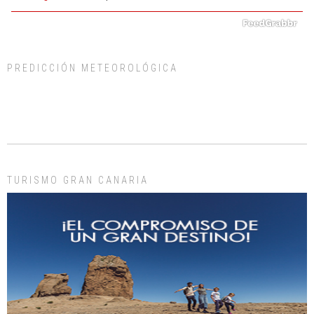
PREDICCIÓN METEOROLÓGICA
ADOPCIÓN URGENTE GATA TEROR GRAN CANARIA
El ayuntamiento se va a llevar a Los Gatos callejeros de la zona los próximos
días, ella incluida...
Leales.org » Gran Canaria
|
9.7.2025
TURISMO GRAN CANARIA
Gato manso encontrado
Este gato macho ha aparecido en la calle hace menos de un mes, es muy
manso y extremadamente cari...