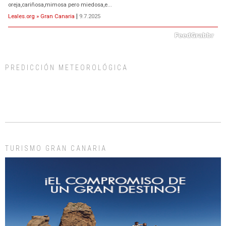
oreja,cariñosa,mimosa pero miedosa,e...
Leales.org » Gran Canaria
|
9.7.2025
PREDICCIÓN METEOROLÓGICA
ADOPCIÓN URGENTE GATA TEROR GRAN CANARIA
El ayuntamiento se va a llevar a Los Gatos callejeros de la zona los próximos
días, ella incluida...
Leales.org » Gran Canaria
|
9.7.2025
TURISMO GRAN CANARIA
Gato manso encontrado