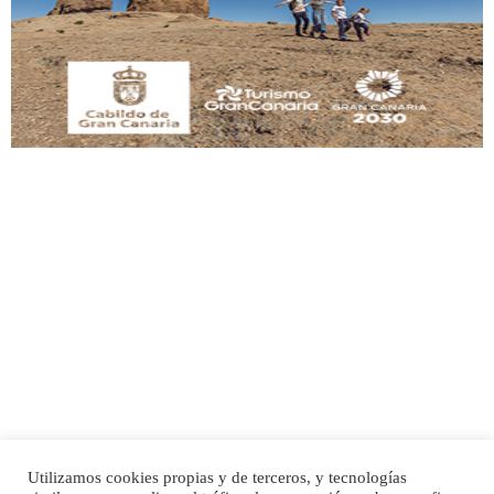
Este gato macho ha aparecido en la calle hace menos de un mes, es muy
manso y extremadamente cari...
Leales.org » Gran Canaria
|
9.7.2025
Adopción urgente
Busco adopción responsable para mi perra. Pastor alemán, hembra, 4 años. Por
motivos personales ...
Leales.org » Gran Canaria
|
6.7.2025
Utilizamos cookies propias y de terceros, y tecnologías
SHIBA PERDIDO AVDA JOSE MESA Y LOPEZ