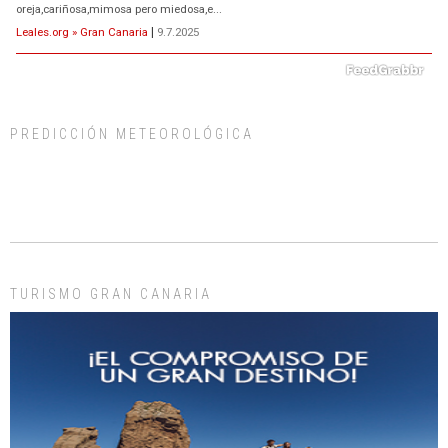
oreja,cariñosa,mimosa pero miedosa,e...
Leales.org » Gran Canaria
|
9.7.2025
PREDICCIÓN METEOROLÓGICA
ADOPCIÓN URGENTE GATA TEROR GRAN CANARIA
El ayuntamiento se va a llevar a Los Gatos callejeros de la zona los próximos
días, ella incluida...
Leales.org » Gran Canaria
|
9.7.2025
TURISMO GRAN CANARIA
Gato manso encontrado