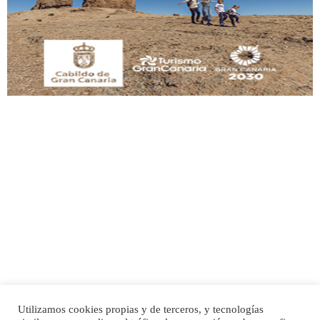
Este gato macho ha aparecido en la calle hace menos de un mes, es muy
manso y extremadamente cari...
Leales.org » Gran Canaria
|
9.7.2025
Adopción urgente
Busco adopción responsable para mi perra. Pastor alemán, hembra, 4 años. Por
motivos personales ...
Leales.org » Gran Canaria
|
6.7.2025
Utilizamos cookies propias y de terceros, y tecnologías
SHIBA PERDIDO AVDA JOSE MESA Y LOPEZ