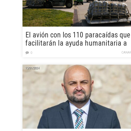
El avión con los 110 paracaídas que
facilitarán la ayuda humanitaria a
Gaza sale hoy hacia Jordania ​​​​​​​
CANAR
0
15/01/2024