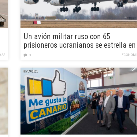
Un avión militar ruso con 65
prisioneros ucranianos se estrella en
Bélgorod
IAS
ECONOMÍ
0
05/09/2023