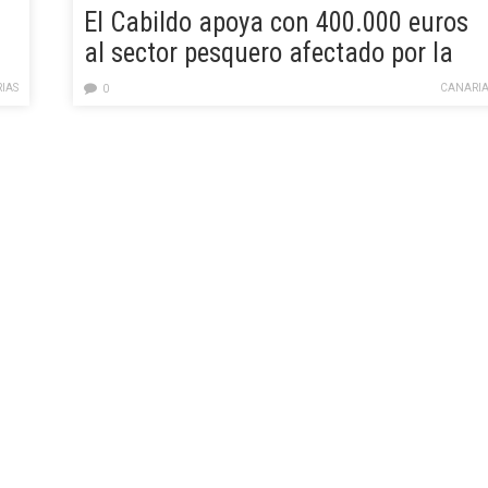
El Cabildo apoya con 400.000 euros
al sector pesquero afectado por la
subida de precios del combustible
IAS
CANARIA
0
derivada de la guerra en Ucrania