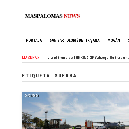
PORTADA
SAN BARTOLOMÉ DE TIRAJANA
MOGÁN
go
-
Ale Martín conquista el trono de THE KING OF Valsequillo tras una j
MASNEWS
ETIQUETA:
GUERRA
06/03/2024