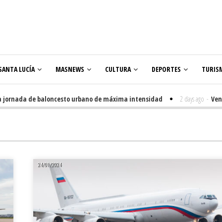
SANTA LUCÍA
MASNEWS
CULTURA
DEPORTES
TURIS
ornada de baloncesto urbano de máxima intensidad
2 days ago
-
Veneguera
24/01/2024