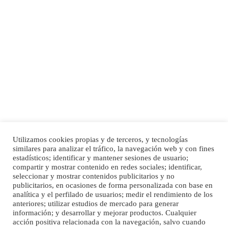
Adopción urgente
Busco adopción responsable para mi perra. Pastor alemán, hembra, 4 años. Por
motivos personales ...
Leales.org » Gran Canaria
|
6.7.2025
Utilizamos cookies propias y de terceros, y tecnologías
SHIBA PERDIDO AVDA JOSE MESA Y LOPEZ
similares para analizar el tráfico, la navegación web y con fines
PERRO MACHO RAZA SHIBA CON MICROCHIP PERDIDO HOY 06/07/2025 ZONA
estadísticos; identificar y mantener sesiones de usuario;
Inicio
Publicidad
Política de privacidad
MESA Y LOPEZ. ES MUY ASUSTADIZO
compartir y mostrar contenido en redes sociales; identificar,
Aviso Legal
Cláusula de Cookies
seleccionar y mostrar contenidos publicitarios y no
Leales.org » Gran Canaria
|
6.7.2025
Enlaces de interés
publicitarios, en ocasiones de forma personalizada con base en
analítica y el perfilado de usuarios; medir el rendimiento de los
anteriores; utilizar estudios de mercado para generar
información; y desarrollar y mejorar productos. Cualquier
acción positiva relacionada con la navegación, salvo cuando