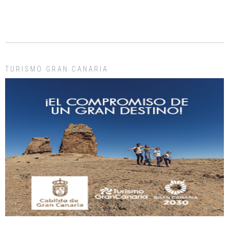
ADOPCIÓN URGENTE GATA TEROR GRAN CANARIA
El ayuntamiento se va a llevar a Los Gatos callejeros de la zona los próximos
días, ella incluida...
Leales.org » Gran Canaria
|
9.7.2025
TURISMO GRAN CANARIA
Gato manso encontrado
Este gato macho ha aparecido en la calle hace menos de un mes, es muy
manso y extremadamente cari...
Leales.org » Gran Canaria
|
9.7.2025