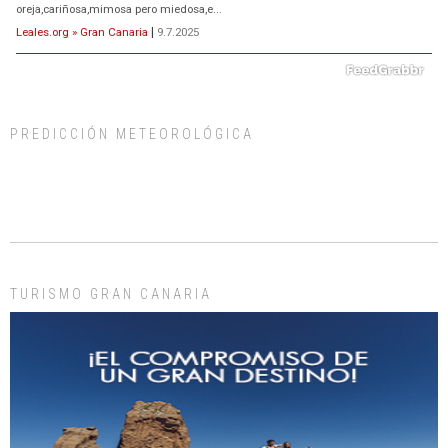
oreja,cariñosa,mimosa pero miedosa,e...
Leales.org » Gran Canaria
|
9.7.2025
PREDICCIÓN METEOROLÓGICA
ADOPCIÓN URGENTE GATA TEROR GRAN CANARIA
El ayuntamiento se va a llevar a Los Gatos callejeros de la zona los próximos
días, ella incluida...
Leales.org » Gran Canaria
|
9.7.2025
TURISMO GRAN CANARIA
Gato manso encontrado