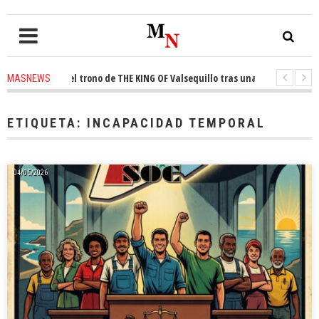
conquista el trono de THE KING OF Valsequillo tras una jornada de balonc
MASNEWS
P denuncian que un solo policía cubre 30 kilómetros de costa en San Barto
ETIQUETA:
INCAPACIDAD TEMPORAL
04/05/2026