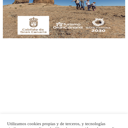
Este gato macho ha aparecido en la calle hace menos de un mes, es muy
manso y extremadamente cari...
Leales.org » Gran Canaria
|
9.7.2025
Adopción urgente
Busco adopción responsable para mi perra. Pastor alemán, hembra, 4 años. Por
motivos personales ...
Leales.org » Gran Canaria
|
6.7.2025
Utilizamos cookies propias y de terceros, y tecnologías
SHIBA PERDIDO AVDA JOSE MESA Y LOPEZ