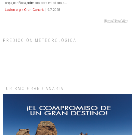
oreja,cariñosa,mimosa pero miedosa,e...
Leales.org » Gran Canaria
|
9.7.2025
PREDICCIÓN METEOROLÓGICA
ADOPCIÓN URGENTE GATA TEROR GRAN CANARIA
El ayuntamiento se va a llevar a Los Gatos callejeros de la zona los próximos
días, ella incluida...
Leales.org » Gran Canaria
|
9.7.2025
TURISMO GRAN CANARIA
Gato manso encontrado