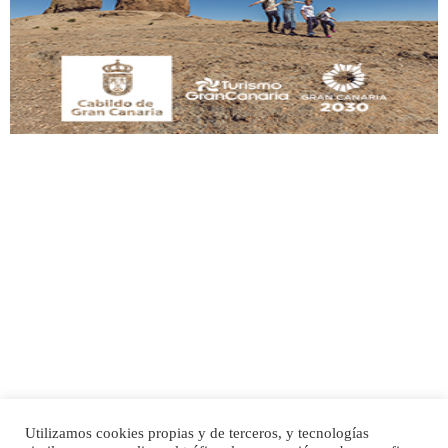
Este gato macho ha aparecido en la calle hace menos de un mes, es muy
manso y extremadamente cari...
Leales.org » Gran Canaria
|
9.7.2025
Adopción urgente
Busco adopción responsable para mi perra. Pastor alemán, hembra, 4 años. Por
motivos personales ...
Leales.org » Gran Canaria
|
6.7.2025
Utilizamos cookies propias y de terceros, y tecnologías
SHIBA PERDIDO AVDA JOSE MESA Y LOPEZ