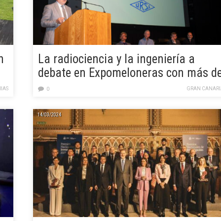
n
La radiociencia y la ingeniería a
debate en Expomeloneras con más d
600 especialistas de 44 países
IAS
GRAN CANARI
0
14/03/2024