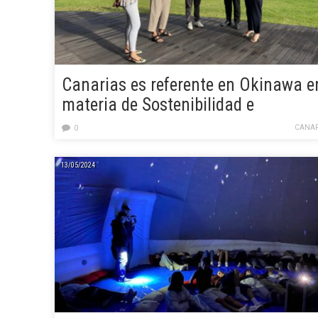
Canarias es referente en Okinawa e
materia de Sostenibilidad e
Innovación
CANAR
0
13/05/2024