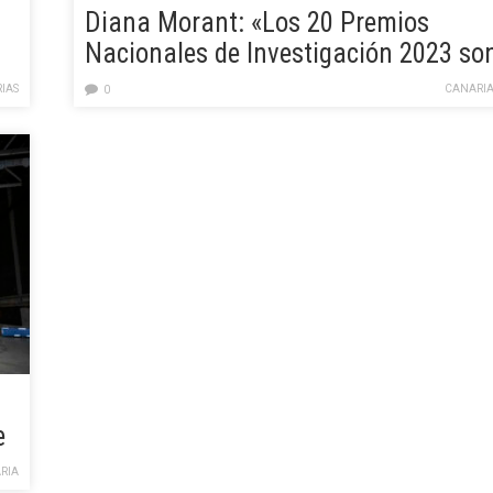
Diana Morant: «Los 20 Premios
Nacionales de Investigación 2023 so
los arquitectos de nuestro mejor
IAS
CANARIA
0
futuro»
e
RIA