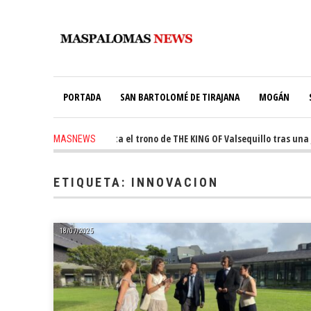
PORTADA
SAN BARTOLOMÉ DE TIRAJANA
MOGÁN
-
Ale Martín conquista el trono de THE KING OF Valsequillo tras una jor
MASNEWS
go
-
El túnel de Pino Seco cubrirá el 38% de su consumo con 234 paneles sola
ETIQUETA:
INNOVACION
18/07/2025