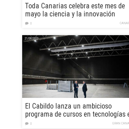
Toda Canarias celebra este mes de
mayo la ciencia y la innovación
CANAR
0
21/08/2023
El Cabildo lanza un ambicioso
programa de cursos en tecnologías 
innovación
GRAN CANA
0