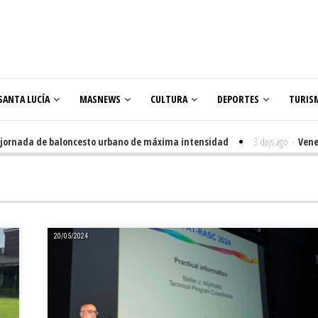
SANTA LUCÍA
MASNEWS
CULTURA
DEPORTES
TURIS
nada de baloncesto urbano de máxima intensidad
3 days ago
-
Veneguera 
res
20/05/2024