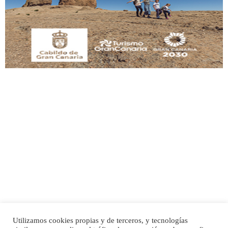
Este gato macho ha aparecido en la calle hace menos de un mes, es muy
manso y extremadamente cari...
Leales.org » Gran Canaria
|
9.7.2025
Adopción urgente
Busco adopción responsable para mi perra. Pastor alemán, hembra, 4 años. Por
motivos personales ...
Leales.org » Gran Canaria
|
6.7.2025
Utilizamos cookies propias y de terceros, y tecnologías
SHIBA PERDIDO AVDA JOSE MESA Y LOPEZ