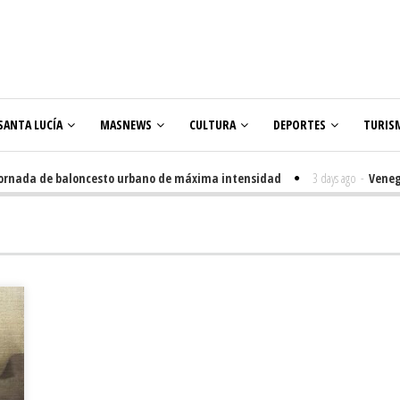
SANTA LUCÍA
MASNEWS
CULTURA
DEPORTES
TURIS
nada de baloncesto urbano de máxima intensidad
3 days ago
-
Veneguera 
ares