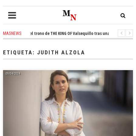
conquista el trono de THE KING OF Valsequillo tras una jornada de balonc
MASNEWS
P denuncian que un solo policía cubre 30 kilómetros de costa en San Barto
ETIQUETA:
JUDITH ALZOLA
09/04/2024