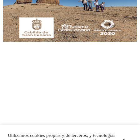
Este gato macho ha aparecido en la calle hace menos de un mes, es muy
manso y extremadamente cari...
Leales.org » Gran Canaria
|
9.7.2025
Adopción urgente
Busco adopción responsable para mi perra. Pastor alemán, hembra, 4 años. Por
motivos personales ...
Leales.org » Gran Canaria
|
6.7.2025
Utilizamos cookies propias y de terceros, y tecnologías
SHIBA PERDIDO AVDA JOSE MESA Y LOPEZ