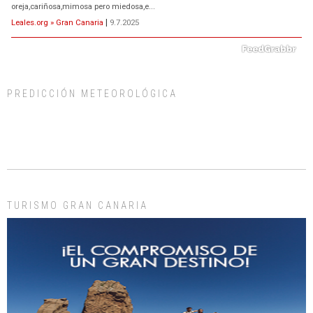
oreja,cariñosa,mimosa pero miedosa,e...
Leales.org » Gran Canaria
|
9.7.2025
PREDICCIÓN METEOROLÓGICA
ADOPCIÓN URGENTE GATA TEROR GRAN CANARIA
El ayuntamiento se va a llevar a Los Gatos callejeros de la zona los próximos
días, ella incluida...
Leales.org » Gran Canaria
|
9.7.2025
TURISMO GRAN CANARIA
Gato manso encontrado