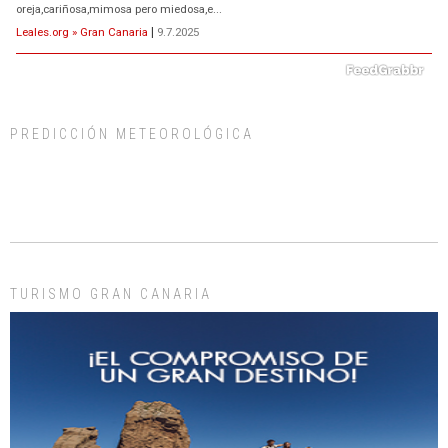
oreja,cariñosa,mimosa pero miedosa,e...
Leales.org » Gran Canaria
|
9.7.2025
PREDICCIÓN METEOROLÓGICA
ADOPCIÓN URGENTE GATA TEROR GRAN CANARIA
El ayuntamiento se va a llevar a Los Gatos callejeros de la zona los próximos
días, ella incluida...
Leales.org » Gran Canaria
|
9.7.2025
TURISMO GRAN CANARIA
Gato manso encontrado