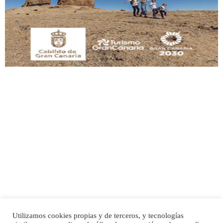
Este gato macho ha aparecido en la calle hace menos de un mes, es muy
manso y extremadamente cari...
Leales.org » Gran Canaria
|
9.7.2025
Adopción urgente
Busco adopción responsable para mi perra. Pastor alemán, hembra, 4 años. Por
motivos personales ...
Leales.org » Gran Canaria
|
6.7.2025
Utilizamos cookies propias y de terceros, y tecnologías
SHIBA PERDIDO AVDA JOSE MESA Y LOPEZ