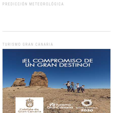
PREDICCIÓN METEOROLÓGICA
ADOPCIÓN URGENTE GATA TEROR GRAN CANARIA
El ayuntamiento se va a llevar a Los Gatos callejeros de la zona los próximos
días, ella incluida...
Leales.org » Gran Canaria
|
9.7.2025
TURISMO GRAN CANARIA
Gato manso encontrado
Este gato macho ha aparecido en la calle hace menos de un mes, es muy
manso y extremadamente cari...
Leales.org » Gran Canaria
|
9.7.2025