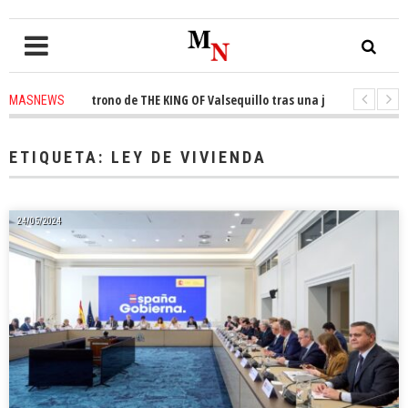
quista el trono de THE KING OF Valsequillo tras una jornada de baloncest
MASNEWS
enuncian que un solo policía cubre 30 kilómetros de costa en San Bartolom
ETIQUETA:
LEY DE VIVIENDA
24/05/2024