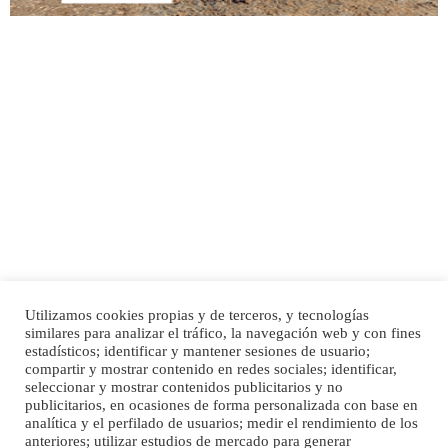
Adopción urgente
Busco adopción responsable para mi perra. Pastor alemán, hembra, 4 años. Por
motivos personales ...
Leales.org » Gran Canaria
|
6.7.2025
Utilizamos cookies propias y de terceros, y tecnologías
SHIBA PERDIDO AVDA JOSE MESA Y LOPEZ
similares para analizar el tráfico, la navegación web y con fines
PERRO MACHO RAZA SHIBA CON MICROCHIP PERDIDO HOY 06/07/2025 ZONA
Inicio
Publicidad
Política de privacidad
estadísticos; identificar y mantener sesiones de usuario;
MESA Y LOPEZ. ES MUY ASUSTADIZO
compartir y mostrar contenido en redes sociales; identificar,
Aviso Legal
Cláusula de Cookies
seleccionar y mostrar contenidos publicitarios y no
Leales.org » Gran Canaria
|
6.7.2025
Enlaces de interés
publicitarios, en ocasiones de forma personalizada con base en
analítica y el perfilado de usuarios; medir el rendimiento de los
anteriores; utilizar estudios de mercado para generar