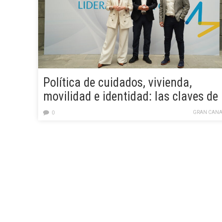
Política de cuidados, vivienda,
movilidad e identidad: las claves de
‘Lideramos Gran Canaria’
GRAN CANA
0