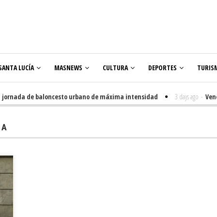
SANTA LUCÍA
MASNEWS
CULTURA
DEPORTES
TURIS
ornada de baloncesto urbano de máxima intensidad
3 days ago
-
Veneguera
lares
IA