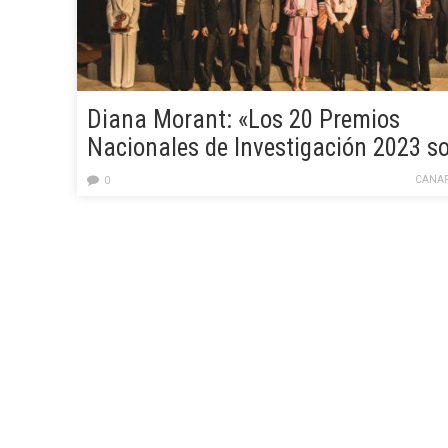
Diana Morant: «Los 20 Premios
Nacionales de Investigación 2023 s
los arquitectos de nuestro mejor
CANAR
0
futuro»