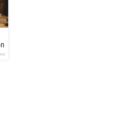
on
IAS