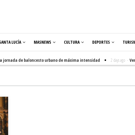
SANTA LUCÍA
MASNEWS
CULTURA
DEPORTES
TURIS
ornada de baloncesto urbano de máxima intensidad
2 days ago
-
Veneguer
olares