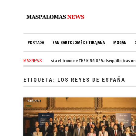
PORTADA
SAN BARTOLOMÉ DE TIRAJANA
MOGÁN
ago
-
Ale Martín conquista el trono de THE KING OF Valsequillo tras una j
MASNEWS
s ago
-
El túnel de Pino Seco cubrirá el 38% de su consumo con 234 paneles s
ETIQUETA:
LOS REYES DE ESPAÑA
14/03/2024