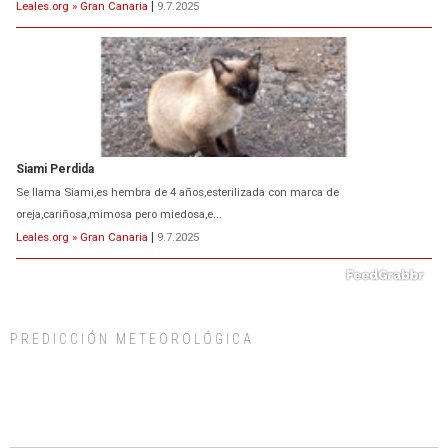
Leales.org » Gran Canaria
|
9.7.2025
Siami Perdida
Se llama Siami,es hembra de 4 años,esterilizada con marca de
oreja,cariñosa,mimosa pero miedosa,e...
Leales.org » Gran Canaria
|
9.7.2025
PREDICCIÓN METEOROLÓGICA
ADOPCIÓN URGENTE GATA TEROR GRAN CANARIA
El ayuntamiento se va a llevar a Los Gatos callejeros de la zona los próximos
días, ella incluida...