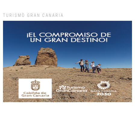
Leales.org » Gran Canaria
|
9.7.2025
TURISMO GRAN CANARIA
Gato manso encontrado
Este gato macho ha aparecido en la calle hace menos de un mes, es muy
manso y extremadamente cari...
Leales.org » Gran Canaria
|
9.7.2025
Adopción urgente
Busco adopción responsable para mi perra. Pastor alemán, hembra, 4 años. Por