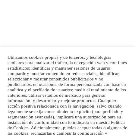
motivos personales ...
Leales.org » Gran Canaria
|
6.7.2025
Utilizamos cookies propias y de terceros, y tecnologías
SHIBA PERDIDO AVDA JOSE MESA Y LOPEZ
similares para analizar el tráfico, la navegación web y con fines
PERRO MACHO RAZA SHIBA CON MICROCHIP PERDIDO HOY 06/07/2025 ZONA
estadísticos; identificar y mantener sesiones de usuario;
Inicio
Publicidad
Política de privacidad
MESA Y LOPEZ. ES MUY ASUSTADIZO
compartir y mostrar contenido en redes sociales; identificar,
Aviso Legal
Cláusula de Cookies
seleccionar y mostrar contenidos publicitarios y no
Leales.org » Gran Canaria
|
6.7.2025
Enlaces de interés
publicitarios, en ocasiones de forma personalizada con base en
analítica y el perfilado de usuarios; medir el rendimiento de los
anteriores; utilizar estudios de mercado para generar
información; y desarrollar y mejorar productos. Cualquier
acción positiva relacionada con la navegación, salvo cuando
legalmente se exija consentimiento explícito (para perfilado y
segmentación avanzada), implicará una autorización para su
instalación de conformidad con lo indicado en nuestra Política
de Cookies. Adicionalmente, puedes aceptar todas o algunas de
Ninfa perdida
las cookies, rechazarlas o cambiar la configuración y