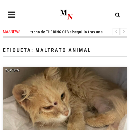
quista el trono de THE KING OF Valsequillo tras una jornada de baloncest
MASNEWS
enuncian que un solo policía cubre 30 kilómetros de costa en San Bartolom
ETIQUETA:
MALTRATO ANIMAL
29/05/2024