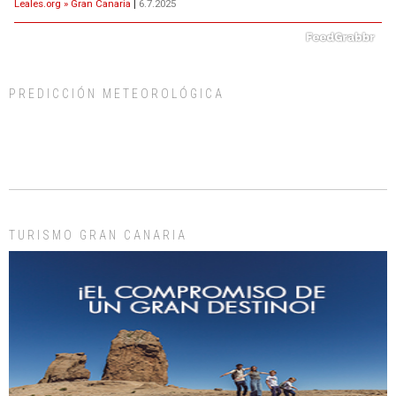
Leales.org » Gran Canaria
|
6.7.2025
PREDICCIÓN METEOROLÓGICA
SHIBA PERDIDO AVDA JOSE MESA Y LOPEZ
PERRO MACHO RAZA SHIBA CON MICROCHIP PERDIDO HOY 06/07/2025 ZONA
MESA Y LOPEZ. ES MUY ASUSTADIZO
Leales.org » Gran Canaria
|
6.7.2025
TURISMO GRAN CANARIA
Ninfa perdida
El día 5 se los perdió una ninfa papillera, asustada tiene miedo a la calle, se
perdió por la zon...