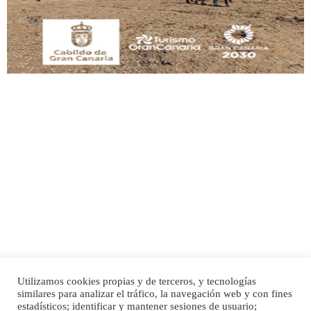
Leales.org » Gran Canaria
|
6.7.2025
Adopcion
Busco casa de acogida para mi perrita ya que por temas de trabajo no la puedo
tener. Solo gente r...
Leales.org » Gran Canaria
|
4.7.2025
Utilizamos cookies propias y de terceros, y tecnologías
Gata joven encontrada
similares para analizar el tráfico, la navegación web y con fines
Gata joven encontrada en zona calle San Bernardo de Las Palmas de Gran
Inicio
Publicidad
Política de privacidad
estadísticos; identificar y mantener sesiones de usuario;