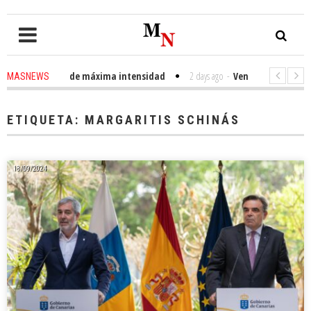
esto urbano de máxima intensidad
2 days ago
-
Veneguera celebra sus Fie
MASNEWS
omé de Tirajana
2 weeks ago
-
Clavijo pide unidación de los servicios pú
ETIQUETA:
MARGARITIS SCHINÁS
18/09/2024