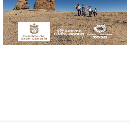
Este gato macho ha aparecido en la calle hace menos de un mes, es muy
manso y extremadamente cari...
Leales.org » Gran Canaria
|
9.7.2025
Adopción urgente
Busco adopción responsable para mi perra. Pastor alemán, hembra, 4 años. Por
motivos personales ...
Leales.org » Gran Canaria
|
6.7.2025