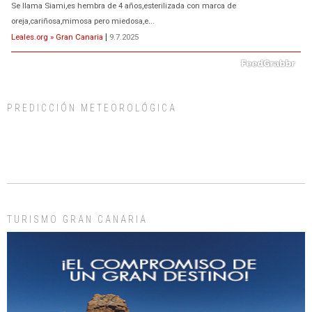
Se llama Siami,es hembra de 4 años,esterilizada con marca de
oreja,cariñosa,mimosa pero miedosa,e...
Leales.org » Gran Canaria
|
9.7.2025
PREDICCIÓN METEOROLÓGICA
ADOPCIÓN URGENTE GATA TEROR GRAN CANARIA
El ayuntamiento se va a llevar a Los Gatos callejeros de la zona los próximos
días, ella incluida...
Leales.org » Gran Canaria
|
9.7.2025
TURISMO GRAN CANARIA
Gato manso encontrado