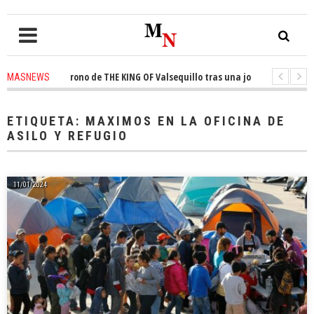
quista el trono de THE KING OF Valsequillo tras una jornada de baloncest
MASNEWS
enuncian que un solo policía cubre 30 kilómetros de costa en San Bartolom
ETIQUETA:
MAXIMOS EN LA OFICINA DE
ASILO Y REFUGIO
11/01/2024