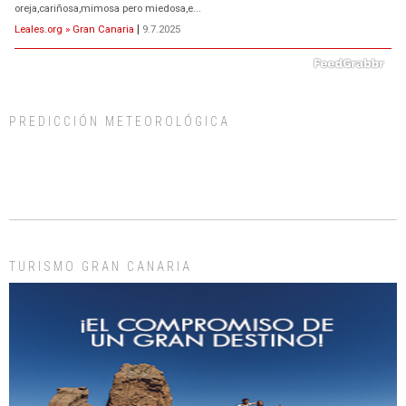
oreja,cariñosa,mimosa pero miedosa,e...
Leales.org » Gran Canaria
|
9.7.2025
PREDICCIÓN METEOROLÓGICA
ADOPCIÓN URGENTE GATA TEROR GRAN CANARIA
El ayuntamiento se va a llevar a Los Gatos callejeros de la zona los próximos
días, ella incluida...
Leales.org » Gran Canaria
|
9.7.2025
TURISMO GRAN CANARIA
Gato manso encontrado