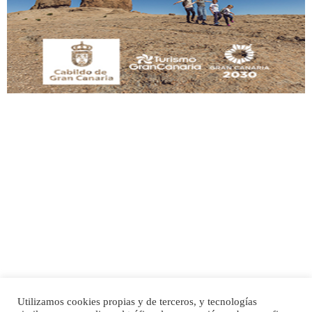
Este gato macho ha aparecido en la calle hace menos de un mes, es muy
manso y extremadamente cari...
Leales.org » Gran Canaria
|
9.7.2025
Adopción urgente
Busco adopción responsable para mi perra. Pastor alemán, hembra, 4 años. Por
motivos personales ...
Leales.org » Gran Canaria
|
6.7.2025
Utilizamos cookies propias y de terceros, y tecnologías
SHIBA PERDIDO AVDA JOSE MESA Y LOPEZ