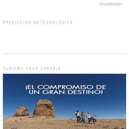
PREDICCIÓN METEOROLÓGICA
ADOPCIÓN URGENTE GATA TEROR GRAN CANARIA
El ayuntamiento se va a llevar a Los Gatos callejeros de la zona los próximos
días, ella incluida...
Leales.org » Gran Canaria
|
9.7.2025
TURISMO GRAN CANARIA
Gato manso encontrado
Este gato macho ha aparecido en la calle hace menos de un mes, es muy
manso y extremadamente cari...
Leales.org » Gran Canaria
|
9.7.2025