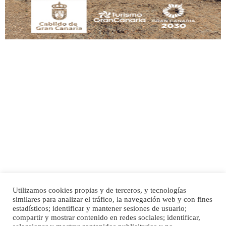
Adopción urgente
Busco adopción responsable para mi perra. Pastor alemán, hembra, 4 años. Por
motivos personales ...
Leales.org » Gran Canaria
|
6.7.2025
Utilizamos cookies propias y de terceros, y tecnologías
SHIBA PERDIDO AVDA JOSE MESA Y LOPEZ
similares para analizar el tráfico, la navegación web y con fines
PERRO MACHO RAZA SHIBA CON MICROCHIP PERDIDO HOY 06/07/2025 ZONA
Inicio
Publicidad
Política de privacidad
estadísticos; identificar y mantener sesiones de usuario;
MESA Y LOPEZ. ES MUY ASUSTADIZO
compartir y mostrar contenido en redes sociales; identificar,
Aviso Legal
Cláusula de Cookies