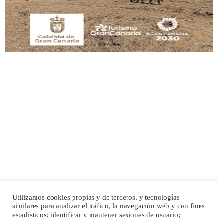
Leales.org » Gran Canaria
|
9.7.2025
Adopción urgente
Busco adopción responsable para mi perra. Pastor alemán, hembra, 4 años. Por
motivos personales ...
Leales.org » Gran Canaria
|
6.7.2025
Utilizamos cookies propias y de terceros, y tecnologías
SHIBA PERDIDO AVDA JOSE MESA Y LOPEZ
similares para analizar el tráfico, la navegación web y con fines
PERRO MACHO RAZA SHIBA CON MICROCHIP PERDIDO HOY 06/07/2025 ZONA
Inicio
Publicidad
Política de privacidad
estadísticos; identificar y mantener sesiones de usuario;