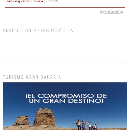
Leales.org » Gran Canaria
|
9.7.2025
PREDICCIÓN METEOROLÓGICA
ADOPCIÓN URGENTE GATA TEROR GRAN CANARIA
El ayuntamiento se va a llevar a Los Gatos callejeros de la zona los próximos
días, ella incluida...
Leales.org » Gran Canaria
|
9.7.2025
TURISMO GRAN CANARIA
Gato manso encontrado
Este gato macho ha aparecido en la calle hace menos de un mes, es muy
manso y extremadamente cari...