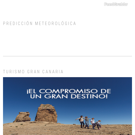
PREDICCIÓN METEOROLÓGICA
ADOPCIÓN URGENTE GATA TEROR GRAN CANARIA
El ayuntamiento se va a llevar a Los Gatos callejeros de la zona los próximos
días, ella incluida...
Leales.org » Gran Canaria
|
9.7.2025
TURISMO GRAN CANARIA
Gato manso encontrado
Este gato macho ha aparecido en la calle hace menos de un mes, es muy
manso y extremadamente cari...
Leales.org » Gran Canaria
|
9.7.2025