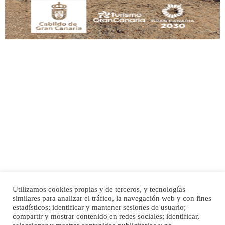
Adopción urgente
Busco adopción responsable para mi perra. Pastor alemán, hembra, 4 años. Por
motivos personales ...
Leales.org » Gran Canaria
|
6.7.2025
Utilizamos cookies propias y de terceros, y tecnologías
SHIBA PERDIDO AVDA JOSE MESA Y LOPEZ
similares para analizar el tráfico, la navegación web y con fines
PERRO MACHO RAZA SHIBA CON MICROCHIP PERDIDO HOY 06/07/2025 ZONA
Inicio
Publicidad
Política de privacidad
estadísticos; identificar y mantener sesiones de usuario;
MESA Y LOPEZ. ES MUY ASUSTADIZO
compartir y mostrar contenido en redes sociales; identificar,
Aviso Legal
Cláusula de Cookies