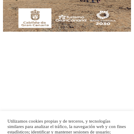
Leales.org » Gran Canaria
|
9.7.2025
Adopción urgente
Busco adopción responsable para mi perra. Pastor alemán, hembra, 4 años. Por
motivos personales ...
Leales.org » Gran Canaria
|
6.7.2025
Utilizamos cookies propias y de terceros, y tecnologías
SHIBA PERDIDO AVDA JOSE MESA Y LOPEZ
similares para analizar el tráfico, la navegación web y con fines
PERRO MACHO RAZA SHIBA CON MICROCHIP PERDIDO HOY 06/07/2025 ZONA
Inicio
Publicidad
Política de privacidad
estadísticos; identificar y mantener sesiones de usuario;