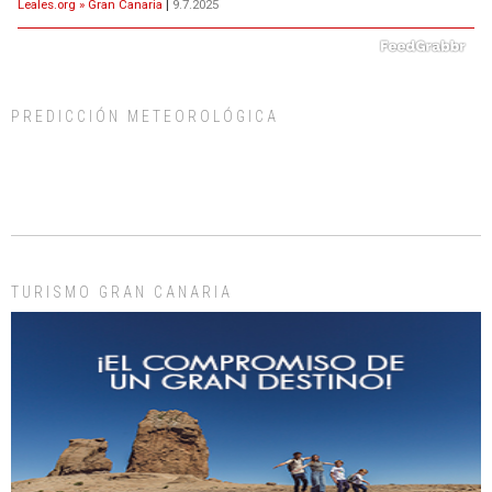
Leales.org » Gran Canaria
|
9.7.2025
PREDICCIÓN METEOROLÓGICA
ADOPCIÓN URGENTE GATA TEROR GRAN CANARIA
El ayuntamiento se va a llevar a Los Gatos callejeros de la zona los próximos
días, ella incluida...
Leales.org » Gran Canaria
|
9.7.2025
TURISMO GRAN CANARIA
Gato manso encontrado
Este gato macho ha aparecido en la calle hace menos de un mes, es muy
manso y extremadamente cari...