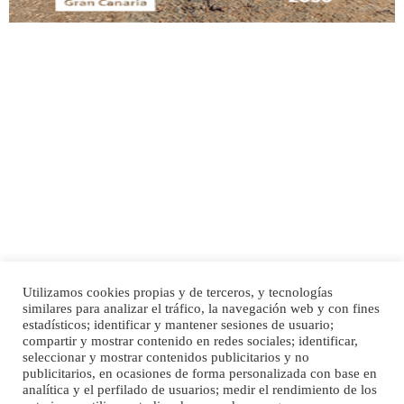
Adopción urgente
Busco adopción responsable para mi perra. Pastor alemán, hembra, 4 años. Por
motivos personales ...
Leales.org » Gran Canaria
|
6.7.2025
Utilizamos cookies propias y de terceros, y tecnologías
SHIBA PERDIDO AVDA JOSE MESA Y LOPEZ
similares para analizar el tráfico, la navegación web y con fines
PERRO MACHO RAZA SHIBA CON MICROCHIP PERDIDO HOY 06/07/2025 ZONA
Inicio
Publicidad
Política de privacidad
estadísticos; identificar y mantener sesiones de usuario;
MESA Y LOPEZ. ES MUY ASUSTADIZO
compartir y mostrar contenido en redes sociales; identificar,
Aviso Legal
Cláusula de Cookies
seleccionar y mostrar contenidos publicitarios y no
Leales.org » Gran Canaria
|
6.7.2025
Enlaces de interés
publicitarios, en ocasiones de forma personalizada con base en
analítica y el perfilado de usuarios; medir el rendimiento de los