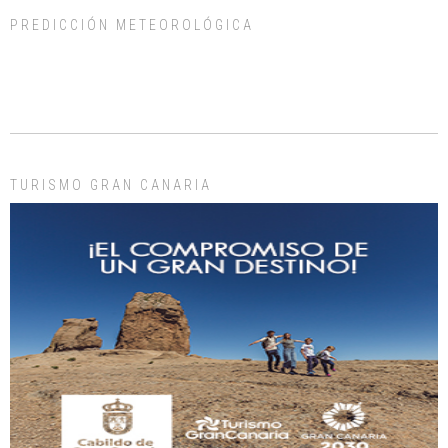
PREDICCIÓN METEOROLÓGICA
ADOPCIÓN URGENTE GATA TEROR GRAN CANARIA
El ayuntamiento se va a llevar a Los Gatos callejeros de la zona los próximos
días, ella incluida...
Leales.org » Gran Canaria
|
9.7.2025
TURISMO GRAN CANARIA
Gato manso encontrado
Este gato macho ha aparecido en la calle hace menos de un mes, es muy
manso y extremadamente cari...
Leales.org » Gran Canaria
|
9.7.2025