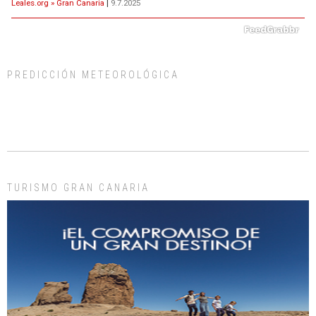
Leales.org » Gran Canaria
|
9.7.2025
PREDICCIÓN METEOROLÓGICA
ADOPCIÓN URGENTE GATA TEROR GRAN CANARIA
El ayuntamiento se va a llevar a Los Gatos callejeros de la zona los próximos
días, ella incluida...
Leales.org » Gran Canaria
|
9.7.2025
TURISMO GRAN CANARIA
Gato manso encontrado
Este gato macho ha aparecido en la calle hace menos de un mes, es muy
manso y extremadamente cari...