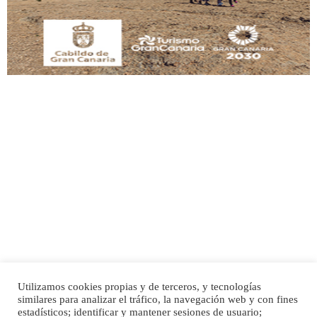
Leales.org » Gran Canaria
|
9.7.2025
Adopción urgente
Busco adopción responsable para mi perra. Pastor alemán, hembra, 4 años. Por
motivos personales ...
Leales.org » Gran Canaria
|
6.7.2025
Utilizamos cookies propias y de terceros, y tecnologías
SHIBA PERDIDO AVDA JOSE MESA Y LOPEZ
similares para analizar el tráfico, la navegación web y con fines
PERRO MACHO RAZA SHIBA CON MICROCHIP PERDIDO HOY 06/07/2025 ZONA
Inicio
Publicidad
Política de privacidad
estadísticos; identificar y mantener sesiones de usuario;