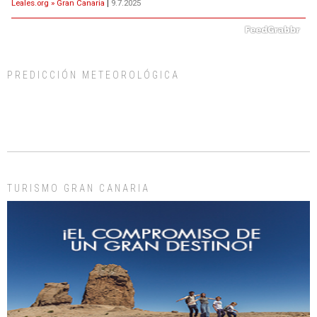
Leales.org » Gran Canaria
|
9.7.2025
PREDICCIÓN METEOROLÓGICA
ADOPCIÓN URGENTE GATA TEROR GRAN CANARIA
El ayuntamiento se va a llevar a Los Gatos callejeros de la zona los próximos
días, ella incluida...
Leales.org » Gran Canaria
|
9.7.2025
TURISMO GRAN CANARIA
Gato manso encontrado
Este gato macho ha aparecido en la calle hace menos de un mes, es muy
manso y extremadamente cari...