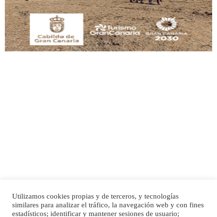
Leales.org » Gran Canaria
|
9.7.2025
Adopción urgente
Busco adopción responsable para mi perra. Pastor alemán, hembra, 4 años. Por
motivos personales ...
Leales.org » Gran Canaria
|
6.7.2025
Utilizamos cookies propias y de terceros, y tecnologías
SHIBA PERDIDO AVDA JOSE MESA Y LOPEZ
similares para analizar el tráfico, la navegación web y con fines
PERRO MACHO RAZA SHIBA CON MICROCHIP PERDIDO HOY 06/07/2025 ZONA
Inicio
Publicidad
Política de privacidad
estadísticos; identificar y mantener sesiones de usuario;