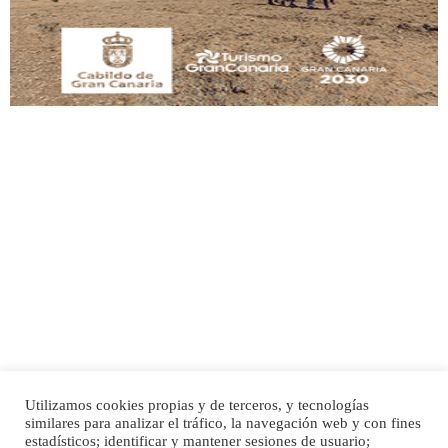
Leales.org » Gran Canaria
|
9.7.2025
Adopción urgente
Busco adopción responsable para mi perra. Pastor alemán, hembra, 4 años. Por
motivos personales ...
Leales.org » Gran Canaria
|
6.7.2025
Utilizamos cookies propias y de terceros, y tecnologías
SHIBA PERDIDO AVDA JOSE MESA Y LOPEZ
similares para analizar el tráfico, la navegación web y con fines
PERRO MACHO RAZA SHIBA CON MICROCHIP PERDIDO HOY 06/07/2025 ZONA
Inicio
Publicidad
Política de privacidad
estadísticos; identificar y mantener sesiones de usuario;