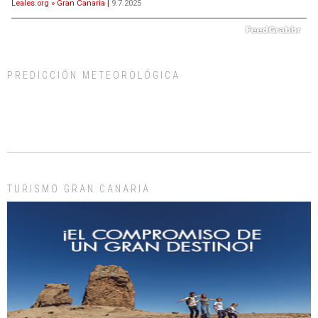
Leales.org » Gran Canaria
|
9.7.2025
PREDICCIÓN METEOROLÓGICA
ADOPCIÓN URGENTE GATA TEROR GRAN CANARIA
El ayuntamiento se va a llevar a Los Gatos callejeros de la zona los próximos
días, ella incluida...
Leales.org » Gran Canaria
|
9.7.2025
TURISMO GRAN CANARIA
Gato manso encontrado
Este gato macho ha aparecido en la calle hace menos de un mes, es muy
manso y extremadamente cari...