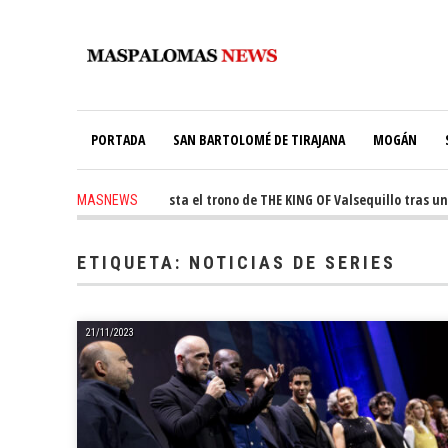
PORTADA
SAN BARTOLOMÉ DE TIRAJANA
MOGÁN
 ago
-
Ale Martín conquista el trono de THE KING OF Valsequillo tras una 
MASNEWS
s ago
-
El túnel de Pino Seco cubrirá el 38% de su consumo con 234 paneles s
ETIQUETA:
NOTICIAS DE SERIES
21/11/2023