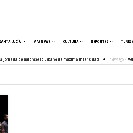
SANTA LUCÍA
MASNEWS
CULTURA
DEPORTES
TURIS
jornada de baloncesto urbano de máxima intensidad
2 days ago
-
Veneguer
olares