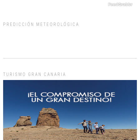
PREDICCIÓN METEOROLÓGICA
ADOPCIÓN URGENTE GATA TEROR GRAN CANARIA
El ayuntamiento se va a llevar a Los Gatos callejeros de la zona los próximos
días, ella incluida...
Leales.org » Gran Canaria
|
9.7.2025
TURISMO GRAN CANARIA
Gato manso encontrado
Este gato macho ha aparecido en la calle hace menos de un mes, es muy
manso y extremadamente cari...
Leales.org » Gran Canaria
|
9.7.2025