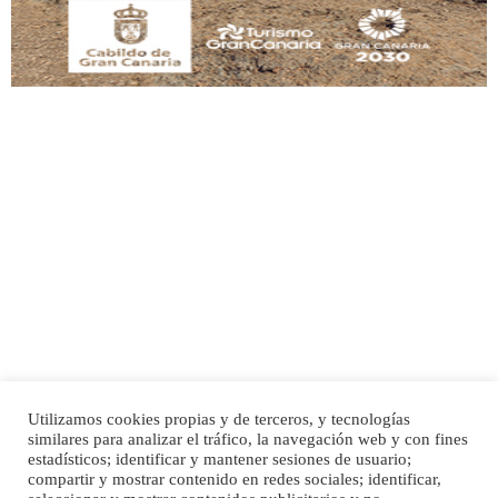
Adopción urgente
Busco adopción responsable para mi perra. Pastor alemán, hembra, 4 años. Por
motivos personales ...
Leales.org » Gran Canaria
|
6.7.2025
Utilizamos cookies propias y de terceros, y tecnologías
SHIBA PERDIDO AVDA JOSE MESA Y LOPEZ
similares para analizar el tráfico, la navegación web y con fines
PERRO MACHO RAZA SHIBA CON MICROCHIP PERDIDO HOY 06/07/2025 ZONA
Inicio
Publicidad
Política de privacidad
estadísticos; identificar y mantener sesiones de usuario;
MESA Y LOPEZ. ES MUY ASUSTADIZO
compartir y mostrar contenido en redes sociales; identificar,
Aviso Legal
Cláusula de Cookies